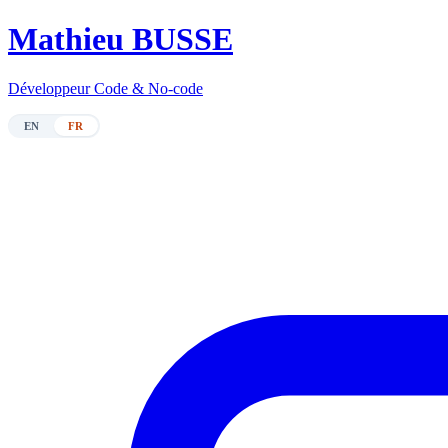
M
athieu BUSSE
Développeur Code & No-code
EN
FR