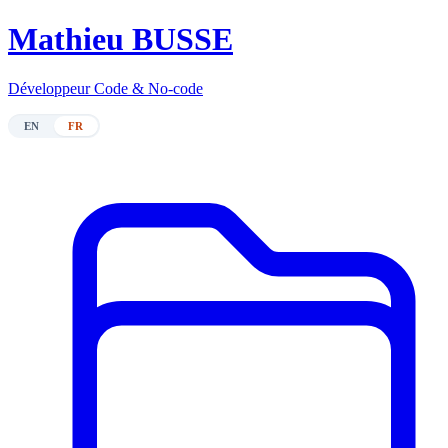
M
athieu BUSSE
Développeur Code & No-code
EN
FR