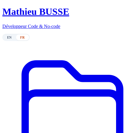
M
athieu BUSSE
Développeur Code & No-code
EN
FR