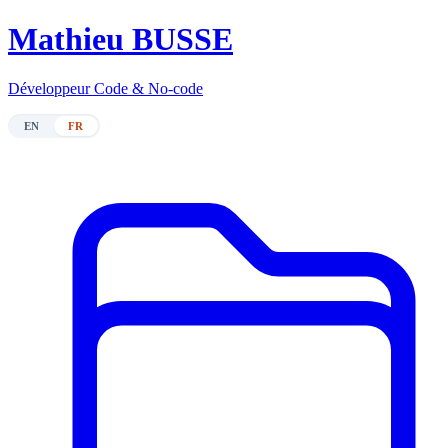
M
athieu BUSSE
Développeur Code & No-code
EN
FR